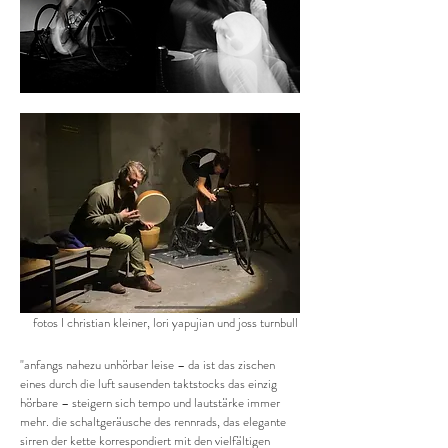
fotos I christian kleiner, l
ori yapujian und joss turnbull
"anfangs nahezu unhörbar leise – da ist das zischen
eines durch die luft sausenden taktstocks das einzig
hörbare – steigern sich tempo und lautstärke immer
mehr. die schaltgeräusche des rennrads, das elegante
sirren der kette korrespondiert mit den vielfältigen