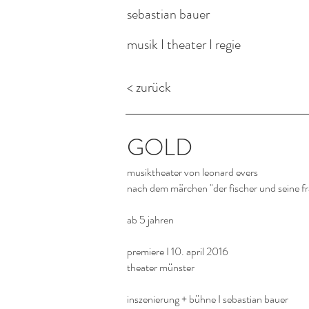
sebastian bauer
musik I theater I regie
< zurück
GOLD
musiktheater von leonard evers
nach dem märchen "der fischer und seine f
ab 5 jahren
premiere I 10. april 2016
theater münster
inszenierung + bühne I sebastian bauer